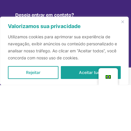
Deseja entrar em contato?
Valorizamos sua privacidade
Fale conosco
Utilizamos cookies para aprimorar sua experiência de
navegação, exibir anúncios ou conteúdo personalizado e
analisar nosso tráfego. Ao clicar em “Aceitar todos”, você
concorda com nosso uso de cookies.
Rejeitar
Aceitar tudo
Pessoas são nosso território
Início
Quem somos
Sobre a Diagonal
Nossa História