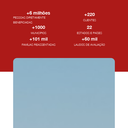
+
6
 milhões
+
220
PESSOAS DIRETAMENTE
CLIENTES
BENEFICIADAS
+
1000
22
MUNICÍPIOS
ESTADOS E PAÍSES
+
101
 mil
+
60
 mil
FAMÍLIAS REASSENTADAS
LAUDOS DE AVALIAÇÃO