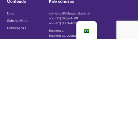
Conteúdo
Fale conosco
Blog
comercial@diagonal.social
+55 (11) 3292-1500
Saiu na Mídia
+55 (81) 3031-4021
Publicações
Imprensa
imprensadiagonal@profile.ag