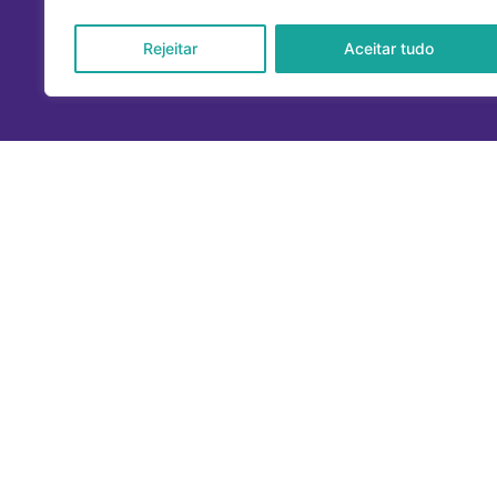
Iní
Pessoas são nosso território
Rejeitar
Aceitar tudo