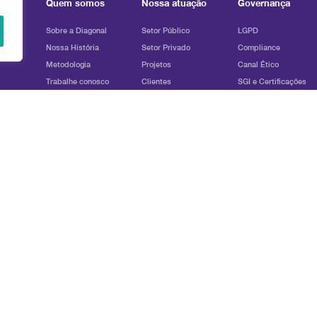
cio
Quem somos
Nossa atuação
Governança
Sobre a Diagonal
Setor Público
LGPD
Nossa História
Setor Privado
Compliance
Metodologia
Projetos
Canal Ético
Trabalhe conosco
Clientes
SGI e Certificações