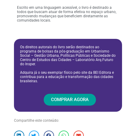
Escrito em uma linguagem acessível, o livro é destinado a
todos que buscam atuar de forma efetiva no espaço urbano,
promovendo mudanças que beneficiem diretamente as
comunidades locais.
Os direitos autorais do livro serão destinados ao
programa de bolsas da pós-graduação em Urbanismo
Social – Gestão Urbana, Políticas Públicas e Sociedade do
Centro de Estudos das Cidades – Laboratório Arq.Futuro
do Insper.
Adquira já o seu exemplar físico pelo site da BEI Editora e
contribua para a educação e transformação das cidades
brasileiras.
COMPRAR AGORA
Compartilhe este conteúdo: