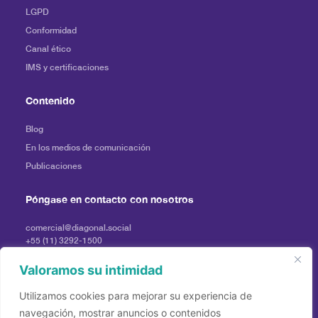
LGPD
Conformidad
Canal ético
IMS y certificaciones
Contenido
Blog
En los medios de comunicación
Publicaciones
Póngase en contacto con nosotros
comercial@diagonal.social
+55 (11) 3292-1500
+55 (81) 3031-4021
Valoramos su intimidad
Pulse
imprensadiagonal@profile.ag
Utilizamos cookies para mejorar su experiencia de
navegación, mostrar anuncios o contenidos