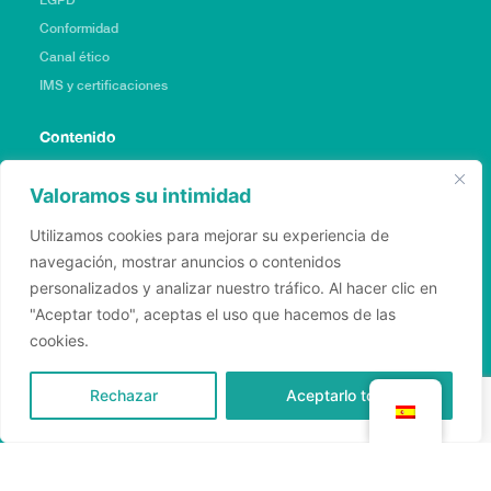
Conformidad
Canal ético
IMS y certificaciones
Contenido
Blog
Valoramos su intimidad
En los medios de comunicación
Utilizamos cookies para mejorar su experiencia de
Publicaciones
navegación, mostrar anuncios o contenidos
personalizados y analizar nuestro tráfico. Al hacer clic en
Póngase en contacto con nosotros
"Aceptar todo", aceptas el uso que hacemos de las
comercial@diagonal.social
cookies.
+55 (11) 3292-1500
+55 (81) 3031-4021
Rechazar
Aceptarlo todo
Pulse
imprensadiagonal@profile.ag