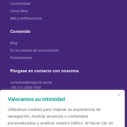
Conformidad
Canal ético
IMS y certificaciones
Contenido
Blog
En los medios de comunicación
Publicaciones
Póngase en contacto con nosotros
comercial@diagonal.social
+55 (11) 3292-1500
+55 (81) 3031-4021
Valoramos su intimidad
Pulse
imprensadiagonal@profile.ag
Utilizamos cookies para mejorar su experiencia de
navegación, mostrar anuncios o contenidos
personalizados y analizar nuestro tráfico. Al hacer clic en